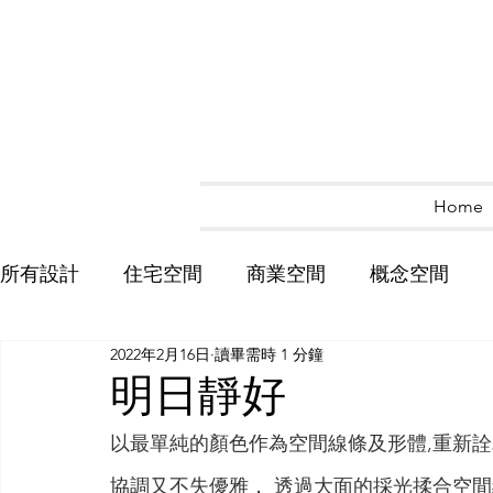
Home
所有設計
住宅空間
商業空間
概念空間
2022年2月16日
讀畢需時 1 分鐘
明日靜好
以最單純的顏色作為空間線條及形體,重新詮
協調又不失優雅， 透過大面的採光揉合空