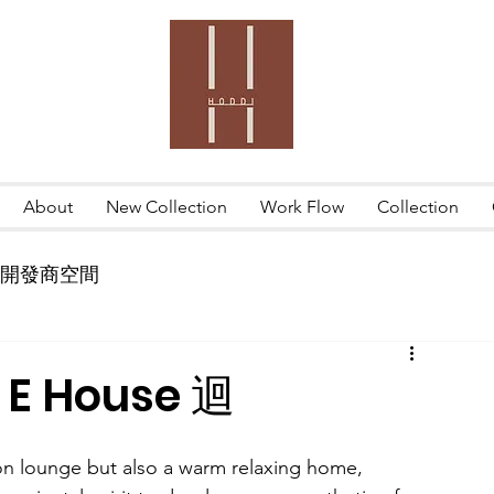
About
New Collection
Work Flow
Collection
開發商空間
 E House 迴
ion lounge but also a warm relaxing home, 