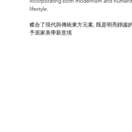
incorporating both modernism and humanity-
lifestyle.
糅合了現代與傳統東方元素, 既是明亮靜謐的
予居家美學新意境